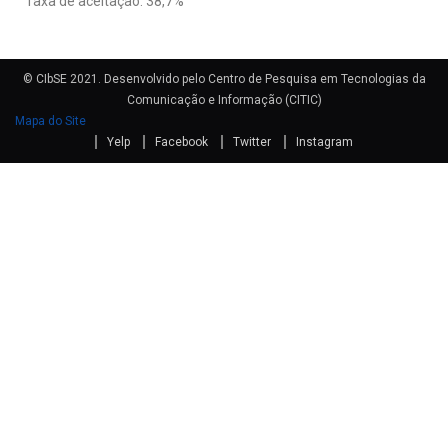
Taxa de aceitação: 38,7%
© CIbSE 2021. Desenvolvido pelo Centro de Pesquisa em Tecnologias da
Comunicação e Informação (CITIC)
Mapa do Site
Yelp
Facebook
Twitter
Instagram